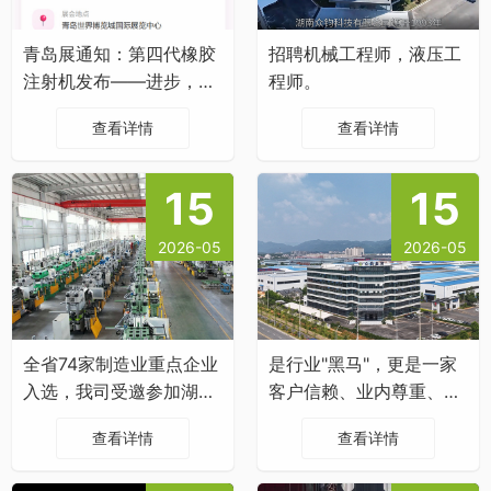
青岛展通知：第四代橡胶
招聘机械工程师，液压工
注射机发布——进步，为
程师。
了更大的进步
查看详情
查看详情
15
15
2026-05
2026-05
全省74家制造业重点企业
是行业"黑马"，更是一家
入选，我司受邀参加湖南
客户信赖、业内尊重、绿
省“工业母机+”百行万企
色低碳的"企业公民"
查看详情
查看详情
产需对接活动