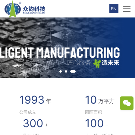
EN
1993
10
年
万平方
公司成立
园区面积
300
100
+
+