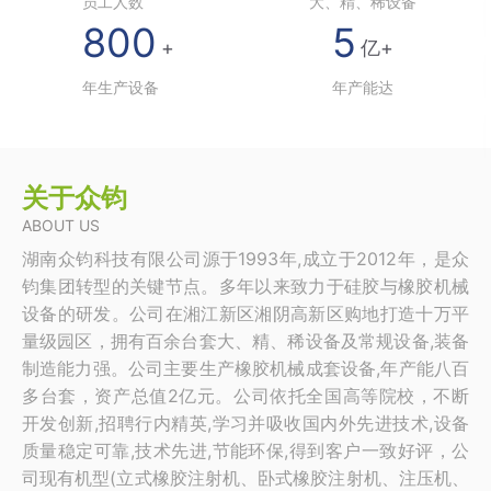
员工人数
大、精、稀设备
800
5
+
亿+
年生产设备
年产能达
关于众钧
ABOUT US
湖南众钧科技有限公司源于1993年,成立于2012年，是众
钧集团转型的关键节点。多年以来致力于硅胶与橡胶机械
设备的研发。公司在湘江新区湘阴高新区购地打造十万平
量级园区，拥有百余台套大、精、稀设备及常规设备,装备
制造能力强。公司主要生产橡胶机械成套设备,年产能八百
多台套，资产总值2亿元。公司依托全国高等院校，不断
开发创新,招聘行内精英,学习并吸收国内外先进技术,设备
质量稳定可靠,技术先进,节能环保,得到客户一致好评，公
司现有机型(立式橡胶注射机、卧式橡胶注射机、注压机、