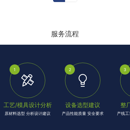
服务流程
1
2
3
工艺/模具设计分析
设备选型建议
整
原材料选型 分析设计建议
产品性能质量 安全要求
产线工